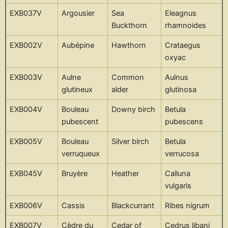
EXB037V
Argousier
Sea
Eleagnus
Buckthorn
rhamnoides
EXB002V
Aubépine
Hawthorn
Crataegus
oxyac
EXB003V
Aulne
Common
Aulnus
glutineux
alder
glutinosa
EXB004V
Bouleau
Downy birch
Betula
pubescent
pubescens
EXB005V
Bouleau
Silver birch
Betula
verruqueux
verrucosa
EXB045V
Bruyère
Heather
Calluna
vulgaris
EXB006V
Cassis
Blackcurrant
Ribes nigrum
EXB007V
Cèdre du
Cedar of
Cedrus libani