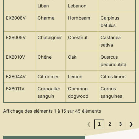
Liban
Lebanon
EXB008V
Charme
Hornbeam
Carpinus
betulus
EXB009V
Chataîgnier
Chestnut
Castanea
sativa
EXB010V
Chêne
Oak
Quercus
pedunculata
EXB044V
Citronnier
Lemon
Citrus limon
EXB011V
Cornouiller
Common
Cornus
sanguin
dogwood
sanguinea
Affichage des éléments 1 à 15 sur 45 éléments
❮
1
2
3
❯