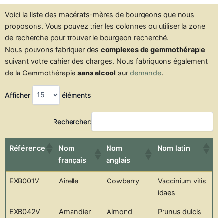
Voici la liste des macérats-mères de bourgeons que nous
proposons. Vous pouvez trier les colonnes ou utiliser la zone
de recherche pour trouver le bourgeon recherché.
Nous pouvons fabriquer des
complexes de gemmothérapie
suivant votre cahier des charges. Nous fabriquons également
de la Gemmothérapie
sans alcool
sur
demande
.
Afficher
éléments
Rechercher:
Référence
Nom
Nom
Nom latin
français
anglais
Référence
Nom
Nom
Nom latin
EXB001V
Airelle
Cowberry
Vaccinium vitis
français
anglais
idaes
EXB042V
Amandier
Almond
Prunus dulcis