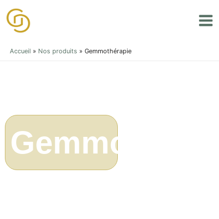
Aller
Mai
au
Men
contenu
Accueil
»
Nos produits
»
Gemmothérapie
Gemmothérap